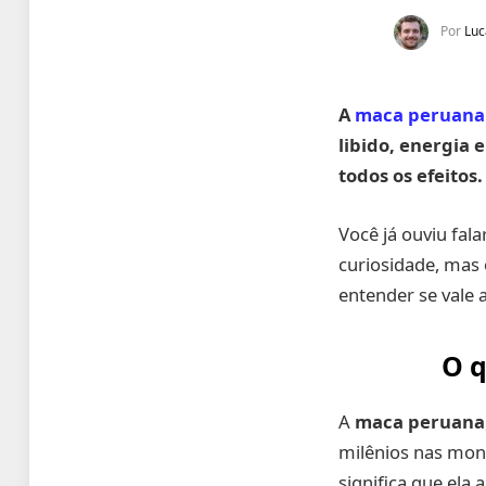
Por
Luc
A
maca peruana
libido, energia
todos os efeitos.
Você já ouviu fal
curiosidade, mas 
entender se vale a
O q
A
maca peruana
milênios nas mon
significa que ela 