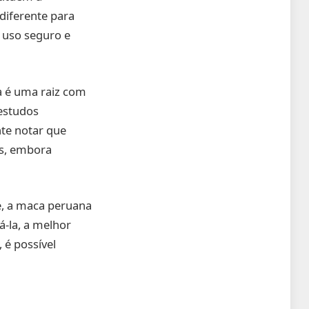
diferente para
 uso seguro e
a é uma raiz com
 estudos
nte notar que
is, embora
de, a maca peruana
-la, a melhor
 é possível