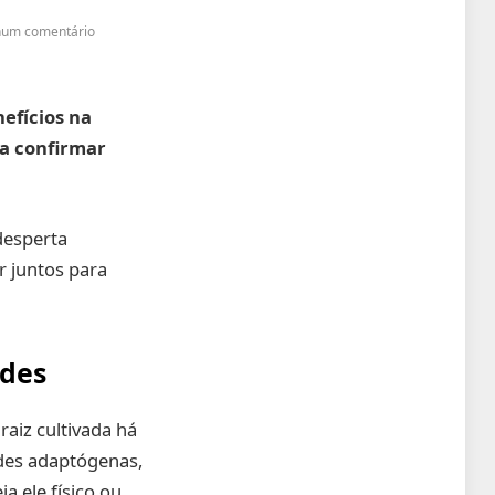
um comentário
efícios na
ra confirmar
desperta
r juntos para
ades
raiz cultivada há
des adaptógenas,
ja ele físico ou