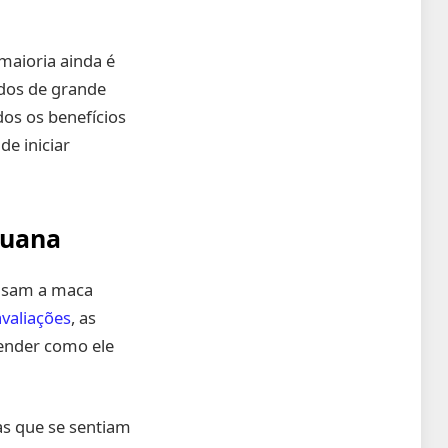
maioria ainda é
udos de grande
dos os benefícios
e iniciar
ruana
 usam a maca
valiações
, as
ender como ele
as que se sentiam