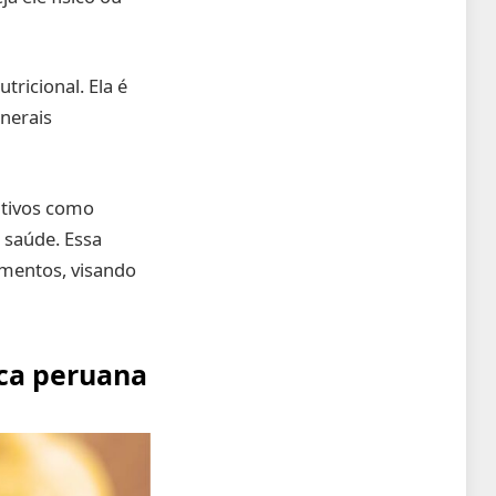
ricional. Ela é
nerais
ativos como
 saúde. Essa
ementos, visando
aca peruana