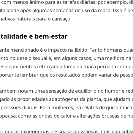
 com menos ânimo para as tarefas diárias, por exemplo, 
talidade após algumas semanas de uso da maca. Isso é 
ativas naturais para o cansaço.
italidade e bem-estar
ante mencionado é o impacto na libido. Tanto homens qu
to no desejo sexual e, em alguns casos, uma melhora na 
es depoimentos reforçam a fama da maca peruana como u
portante lembrar que os resultados podem variar de pesso
também notam uma sensação de equilíbrio no humor e red
igado às propriedades adaptógenas da planta, que ajudam 
 pressões diárias. Para mulheres, há relatos de que a maca 
pausa, como as ondas de calor e alterações bruscas de h
ar que as experiências pessoais são valiosas, mas não subs