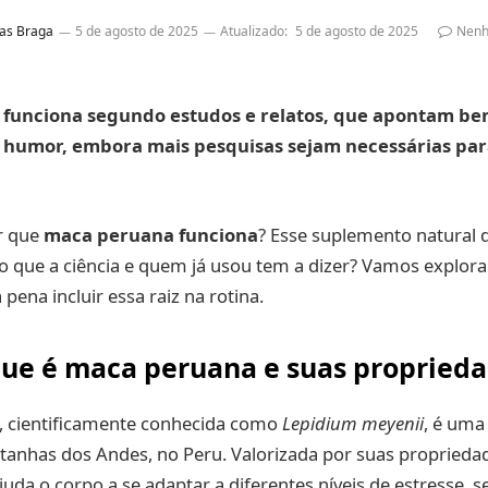
as Braga
5 de agosto de 2025
Atualizado:
5 de agosto de 2025
Nenh
funciona segundo estudos e relatos, que apontam ben
 e humor, embora mais pesquisas sejam necessárias pa
ar que
maca peruana funciona
? Esse suplemento natural 
o que a ciência e quem já usou tem a dizer? Vamos explora
 pena incluir essa raiz na rotina.
ue é maca peruana e suas propried
, cientificamente conhecida como
Lepidium meyenii
, é uma 
tanhas dos Andes, no Peru. Valorizada por suas proprieda
ajuda o corpo a se adaptar a diferentes níveis de estresse, se