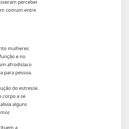
disseram perceber
bem comum entre
anto mulheres
função e no
m afrodisíaco
a para pessoa.
ução do estresse.
o corpo a se
alivia alguns
umor.
tituem a