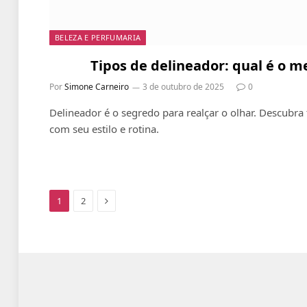
BELEZA E PERFUMARIA
Tipos de delineador: qual é o m
Por
Simone Carneiro
3 de outubro de 2025
0
Delineador é o segredo para realçar o olhar. Descubra
com seu estilo e rotina.
Next
1
2