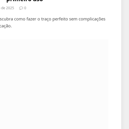
o de 2025
0
escubra como fazer o traço perfeito sem complicações
cação.