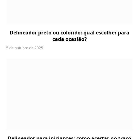
Delineador preto ou colorido: qual escolher para
cada ocasião?
5 de outubro de 2025
Delineador para iniciantes: como acertar no traço