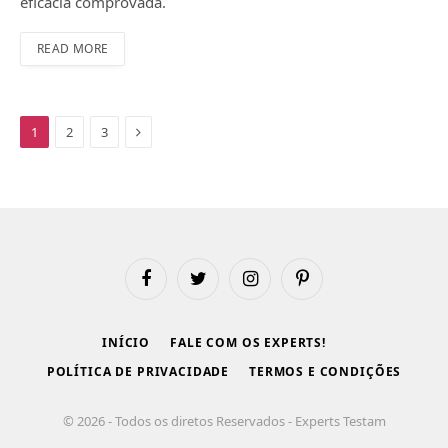
eficácia comprovada.
READ MORE
Next
1
2
3
Facebook
Twitter
Instagram
Pinterest
INÍCIO
FALE COM OS EXPERTS!
POLÍTICA DE PRIVACIDADE
TERMOS E CONDIÇÕES
© 2026 - Todos os diretos Reservados - Experts Testam