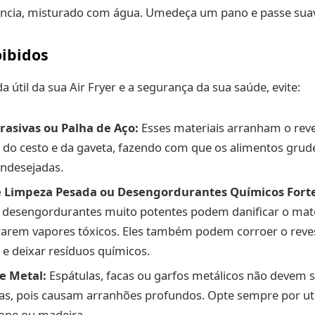
tência, misturado com água. Umedeça um pano e passe su
oibidos
da útil da sua Air Fryer e a segurança da sua saúde, evite:
rasivas ou Palha de Aço:
Esses materiais arranham o rev
 do cesto e da gaveta, fazendo com que os alimentos grud
indesejadas.
e Limpeza Pesada ou Desengordurantes Químicos Forte
desengordurantes muito potentes podem danificar o materi
erarem vapores tóxicos. Eles também podem corroer o rev
 e deixar resíduos químicos.
de Metal:
Espátulas, facas ou garfos metálicos não devem 
ras, pois causam arranhões profundos. Opte sempre por ute
icone ou madeira.