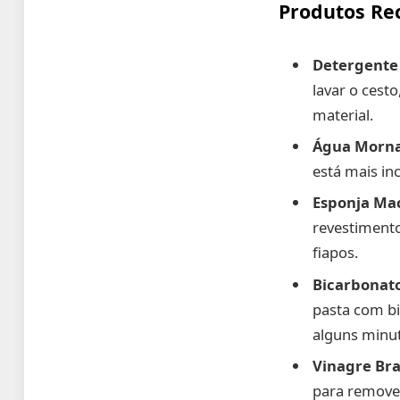
Produtos R
Detergente
lavar o cest
material.
Água Morna
está mais in
Esponja Mac
revestimento
fiapos.
Bicarbonato
pasta com bi
alguns minu
Vinagre Br
para remover