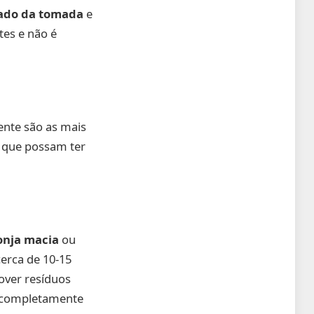
ado da tomada
e
tes e não é
mente são as mais
a que possam ter
onja macia
ou
cerca de 10-15
over resíduos
e completamente