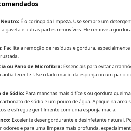
ecomendados
 Neutro:
É o coringa da limpeza. Use sempre um detergen
o, a gaveta e outras partes removíveis. Ele remove a gordur
:
Facilita a remoção de resíduos e gordura, especialmente
crustada.
ia ou Pano de Microfibra:
Essenciais para evitar arranhõ
 antiaderente. Use o lado macio da esponja ou um pano qu
 de Sódio:
Para manchas mais difíceis ou gordura queima
carbonato de sódio e um pouco de água. Aplique na área su
tos e esfregue gentilmente com uma esponja macia.
anco:
Excelente desengordurante e desinfetante natural. P
 odores e para uma limpeza mais profunda, especialmente