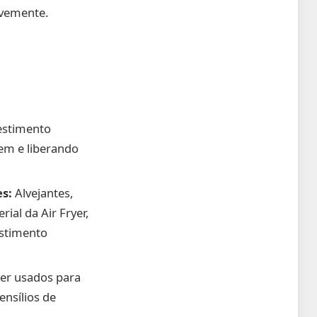
avemente.
estimento
em e liberando
s:
Alvejantes,
al da Air Fryer,
estimento
ser usados para
nsílios de