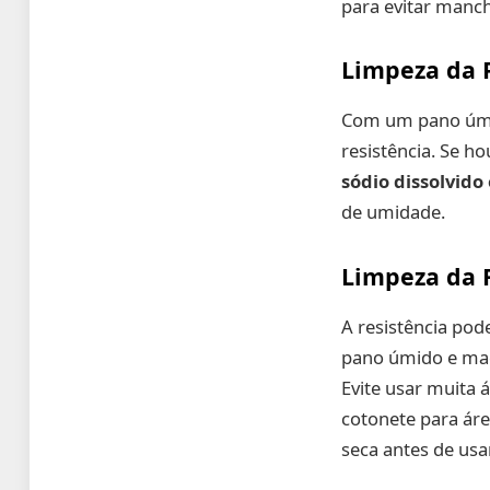
para evitar manc
Limpeza da 
Com um pano úmido
resistência. Se h
sódio dissolvid
de umidade.
Limpeza da 
A resistência po
pano úmido e mac
Evite usar muita 
cotonete para áre
seca antes de us