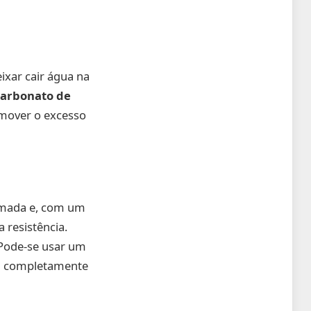
ixar cair água na
carbonato de
emover o excesso
tomada e, com um
 resistência.
 Pode-se usar um
eja completamente