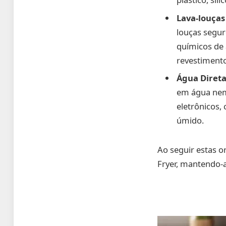
Lava-louças
louças segur
químicos de 
revestimento
Água Direta
em água nem 
eletrônicos,
úmido.
Ao seguir estas o
Fryer, mantendo-a