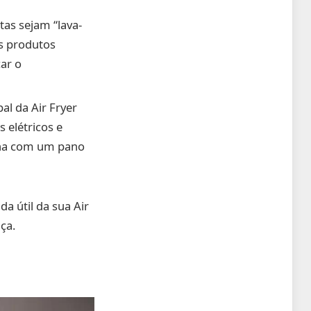
as sejam “lava-
os produtos
car o
l da Air Fryer
 elétricos e
erna com um pano
a útil da sua Air
ça.