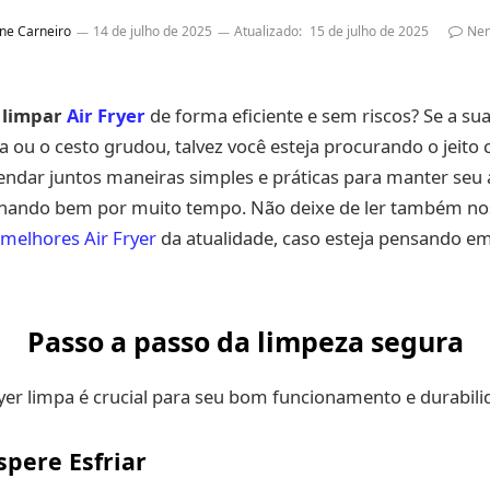
ne Carneiro
14 de julho de 2025
Atualizado:
15 de julho de 2025
Nen
o
limpar
Air Fryer
de forma eficiente e sem riscos? Se a sua 
ou o cesto grudou, talvez você esteja procurando o jeito c
endar juntos maneiras simples e práticas para manter seu
onando bem por muito tempo. Não deixe de ler também no
melhores Air Fryer
da atualidade, caso esteja pensando e
Passo a passo da limpeza segura
yer limpa é crucial para seu bom funcionamento e durabili
spere Esfriar