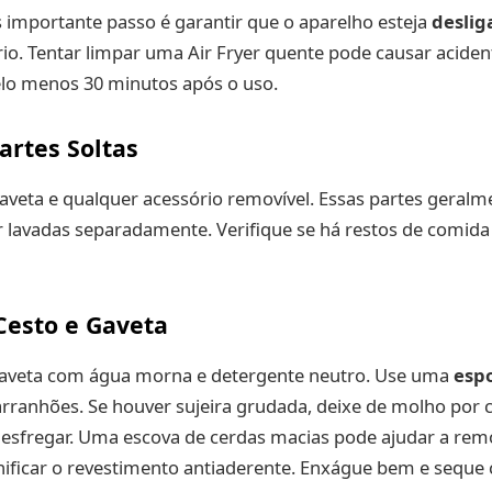
 importante passo é garantir que o aparelho esteja
deslig
o. Tentar limpar uma Air Fryer quente pode causar aciden
elo menos 30 minutos após o uso.
artes Soltas
 gaveta e qualquer acessório removível. Essas partes geral
r lavadas separadamente. Verifique se há restos de comid
Cesto e Gaveta
 gaveta com água morna e detergente neutro. Use uma
esp
arranhões. Se houver sujeira grudada, deixe de molho por 
 esfregar. Uma escova de cerdas macias pode ajudar a rem
ificar o revestimento antiaderente. Enxágue bem e sequ