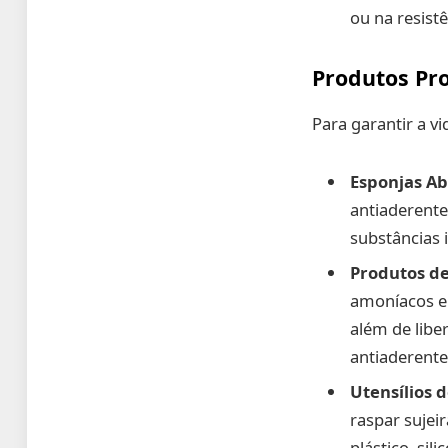
ou na resis
Produtos Pr
Para garantir a vi
Esponjas Ab
antiaderente
substâncias 
Produtos d
amoníacos e 
além de lib
antiaderente
Utensílios 
raspar sujei
plástico, sil